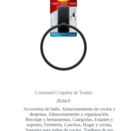
Command Colgador de Toallas
28,64
€
Accesorios de baño
,
Almacenamiento de cocina y
despensa
,
Almacenamiento y organización
,
Bricolaje y herramientas
,
Categorías
,
Estantes y
soportes
,
Ferretería
,
Ganchos
,
Hogar y cocina
,
Soportes para paños de cocina
,
Toalleros de aro