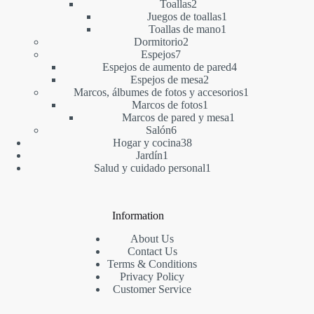
2
productos
Toallas
2
productos
1
Juegos de toallas
1
1
producto
Toallas de mano
1
2
producto
Dormitorio
2
7
productos
Espejos
7
productos
4
Espejos de aumento de pared
4
2
productos
Espejos de mesa
2
productos
1
Marcos, álbumes de fotos y accesorios
1
1
producto
Marcos de fotos
1
producto
1
Marcos de pared y mesa
1
6
producto
Salón
6
productos
38
Hogar y cocina
38
1
productos
Jardín
1
producto
1
Salud y cuidado personal
1
producto
Information
About Us
Contact Us
Terms & Conditions
Privacy Policy
Customer Service