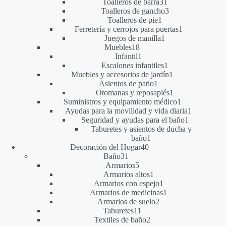
productos
31
Toalleros de barra
31
productos
3
Toalleros de gancho
3
1
productos
Toalleros de pie
1
producto
1
Ferretería y cerrojos para puertas
1
1
producto
Juegos de manilla
1
18
producto
Muebles
18
productos
1
Infantil
1
producto
1
Escalones infantiles
1
producto
1
Muebles y accesorios de jardín
1
1
producto
Asientos de patio
1
producto
1
Otomanas y reposapiés
1
producto
1
Suministros y equipamiento médico
1
producto
1
Ayudas para la movilidad y vida diaria
1
1
producto
Seguridad y ayudas para el baño
1
producto
Taburetes y asientos de ducha y
1
baño
1
40
producto
Decoración del Hogar
40
31
productos
Baño
31
productos
5
Armarios
5
productos
1
Armarios altos
1
producto
1
Armarios con espejo
1
producto
1
Armarios de medicinas
1
2
producto
Armarios de suelo
2
11
productos
Taburetes
11
productos
2
Textiles de baño
2