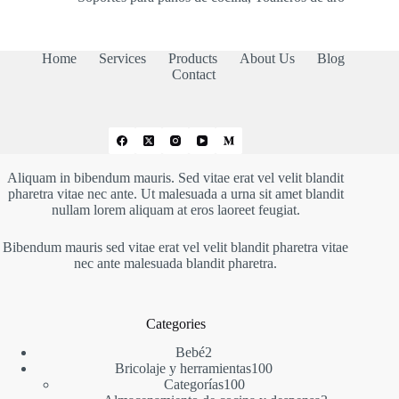
Home
Services
Products
About Us
Blog
Contact
Aliquam in bibendum mauris. Sed vitae erat vel velit blandit
pharetra vitae nec ante. Ut malesuada a urna sit amet blandit
nullam lorem aliquam at eros laoreet feugiat.
Bibendum mauris sed vitae erat vel velit blandit pharetra vitae
nec ante malesuada blandit pharetra.
Categories
2
Bebé
2
productos
100
Bricolaje y herramientas
100
100
productos
Categorías
100