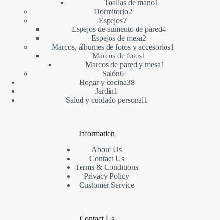
1
producto
Toallas de mano
1
2
producto
Dormitorio
2
7
productos
Espejos
7
productos
4
Espejos de aumento de pared
4
2
productos
Espejos de mesa
2
productos
1
Marcos, álbumes de fotos y accesorios
1
1
producto
Marcos de fotos
1
producto
1
Marcos de pared y mesa
1
6
producto
Salón
6
productos
38
Hogar y cocina
38
1
productos
Jardín
1
producto
1
Salud y cuidado personal
1
producto
Information
About Us
Contact Us
Terms & Conditions
Privacy Policy
Customer Service
Contact Us