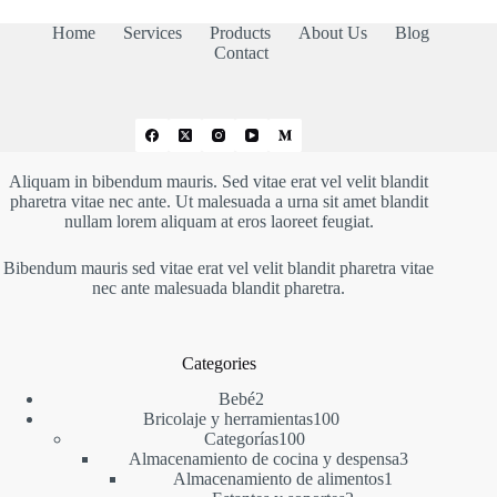
hasta
26,00 €
Home
Services
Products
About Us
Blog
Contact
Aliquam in bibendum mauris. Sed vitae erat vel velit blandit
pharetra vitae nec ante. Ut malesuada a urna sit amet blandit
nullam lorem aliquam at eros laoreet feugiat.
Bibendum mauris sed vitae erat vel velit blandit pharetra vitae
nec ante malesuada blandit pharetra.
Categories
2
Bebé
2
productos
100
Bricolaje y herramientas
100
100
productos
Categorías
100
productos
3
Almacenamiento de cocina y despensa
3
1
productos
Almacenamiento de alimentos
1