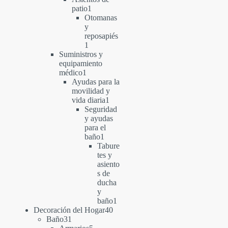
1
patio
1
producto
Otomanas
y
reposapiés
1
1
producto
Suministros y
equipamiento
1
médico
1
producto
Ayudas para la
movilidad y
1
vida diaria
1
producto
Seguridad
y ayudas
para el
1
baño
1
producto
Tabure
tes y
asiento
s de
ducha
y
1
baño
1
40
producto
Decoración del Hogar
40
31
productos
Baño
31
productos
5