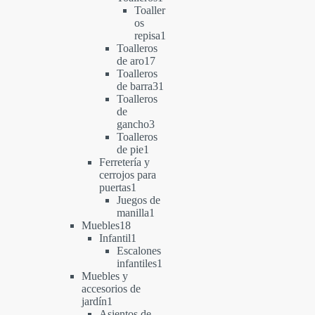
producto
Toaller
os
1
repisa
1
producto
Toalleros
17
de aro
17
productos
Toalleros
31
de barra
31
productos
Toalleros
de
3
gancho
3
productos
Toalleros
1
de pie
1
producto
Ferretería y
cerrojos para
1
puertas
1
producto
Juegos de
1
manilla
1
18
producto
Muebles
18
productos
1
Infantil
1
producto
Escalones
1
infantiles
1
producto
Muebles y
accesorios de
1
jardín
1
producto
Asientos de