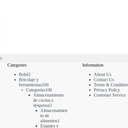
t
Categories
Information
2
Bebé
2
About Us
productos
Bricolaje y
Contact Us
100
herramientas
100
Terms & Conditio
productos
100
Categorías
100
Privacy Policy
productos
Almacenamiento
Customer Service
de cocina y
3
despensa
3
productos
Almacenamien
to de
1
alimentos
1
producto
Estantes y