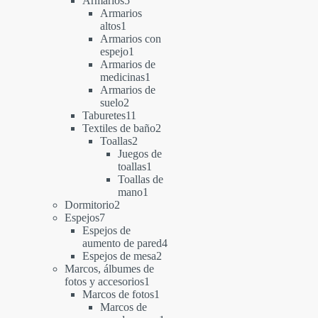
Armarios
5
productos
Armarios
1
altos
1
producto
Armarios con
1
espejo
1
producto
Armarios de
1
medicinas
1
producto
Armarios de
2
suelo
2
productos
11
Taburetes
11
productos
2
Textiles de baño
2
2
productos
Toallas
2
productos
Juegos de
1
toallas
1
producto
Toallas de
1
mano
1
2
producto
Dormitorio
2
7
productos
Espejos
7
productos
Espejos de
4
aumento de pared
4
2
productos
Espejos de mesa
2
productos
Marcos, álbumes de
1
fotos y accesorios
1
producto
1
Marcos de fotos
1
producto
Marcos de