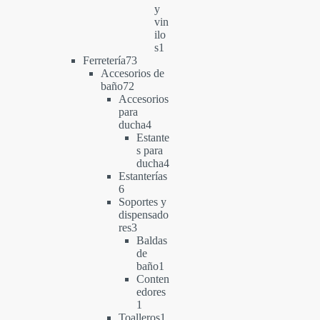
y
vin
ilo
1
s
1
73
producto
Ferretería
73
productos
Accesorios de
72
baño
72
productos
Accesorios
para
4
ducha
4
productos
Estante
s para
4
ducha
4
productos
Estanterías
6
6
productos
Soportes y
dispensado
3
res
3
productos
Baldas
de
1
baño
1
producto
Conten
edores
1
1
producto
1
Toalleros
1