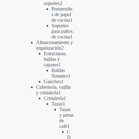
2
soportes
2
productos
Portarrollo
s de papel
1
de cocina
1
producto
Soportes
para paños
1
de cocina
1
producto
Almacenamiento y
2
organización
2
productos
Estructuras,
baldas y
1
cajones
1
producto
Baldas
1
flotantes
1
1
producto
Ganchos
1
producto
Cubertería, vajilla
1
y cristalería
1
producto
1
Cristalería
1
1
producto
Tazas
1
producto
Tazas
y jarras
de
1
café
1
producto
C
D